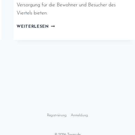
Versorgung für die Bewohner und Besucher des
Viertels bieten.
ÄRZTE,
WEITERLESEN
KRANKENHÄUSER,
APOTHEKEN
UND
NOTRUFNUMMERN
IN
KREUZBERG:
Registrierung
Anmeldung
© 2026 Towny.de