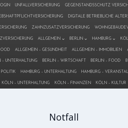
LOGIN
UNFALLVERSICHERUNG
GEGENSTANDSSCHUTZ VERSIC
IEBSHAFTPFLICHTVERSICHERUNG
DIGITALE BETRIEBLICHE ALT
VERSICHERUNG
ZAHNZUSATZVERSICHERUNG
WOHNGEBÄUDEV
ZVERSICHERUNG
ALLGEMEIN
BERLIN
HAMBURG
KÖ
 FOOD
ALLGEMEIN – GESUNDHEIT
ALLGEMEIN – IMMOBILIEN
N – UNTERHALTUNG
BERLIN – WIRTSCHAFT
BERLIN – FOOD
B
POLITIK
HAMBURG – UNTERHALTUNG
HAMBURG – VERANSTA
KÖLN – UNTERHALTUNG
KÖLN – FINANZEN
KÖLN – KULTUR
Notfall