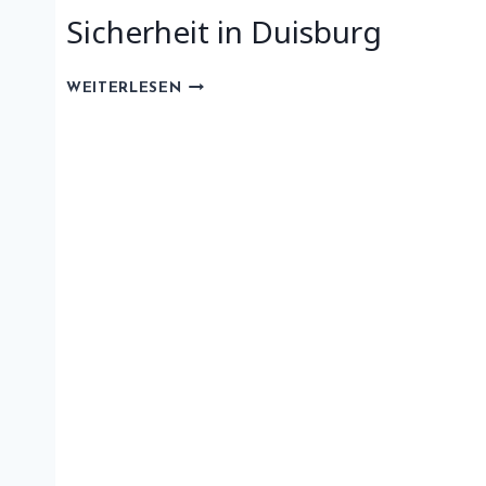
Sicherheit in Duisburg
GESUNDHEITSWESEN
WEITERLESEN
UND
SICHERHEIT
IN
DUISBURG