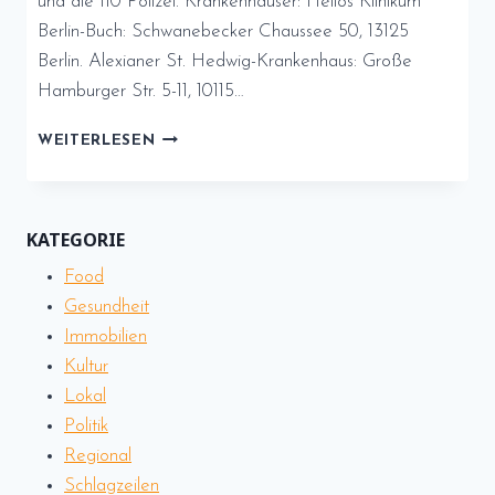
und die 110 Polizei. Krankenhäuser: Helios Klinikum
Berlin-Buch: Schwanebecker Chaussee 50, 13125
Berlin. Alexianer St. Hedwig-Krankenhaus: Große
Hamburger Str. 5-11, 10115…
SICHERHEIT
WEITERLESEN
UND
GESUNDHEIT
IM
BLICK:
KATEGORIE
HILFE
Food
IN
PRENZLAUER
Gesundheit
BERG
Immobilien
Kultur
Lokal
Politik
Regional
Schlagzeilen