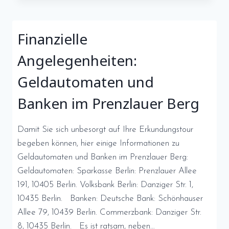
–
BANKEN,
GELDAUTOMATEN
Finanzielle
(ATM)
UND
Angelegenheiten:
WECHSELSTUBEN
IN
Geldautomaten und
HANNOVER
Banken im Prenzlauer Berg
Damit Sie sich unbesorgt auf Ihre Erkundungstour
begeben können, hier einige Informationen zu
Geldautomaten und Banken im Prenzlauer Berg:
Geldautomaten: Sparkasse Berlin: Prenzlauer Allee
191, 10405 Berlin. Volksbank Berlin: Danziger Str. 1,
10435 Berlin. Banken: Deutsche Bank: Schönhauser
Allee 79, 10439 Berlin. Commerzbank: Danziger Str.
8, 10435 Berlin. Es ist ratsam, neben…