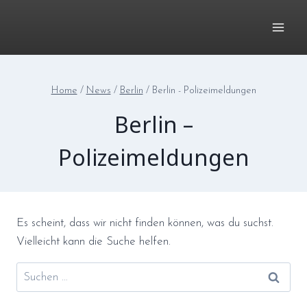
Zum
Inhalt
springen
Home
/
News
/
Berlin
/
Berlin - Polizeimeldungen
Berlin –
Polizeimeldungen
Es scheint, dass wir nicht finden können, was du suchst.
Vielleicht kann die Suche helfen.
Suchen
nach: