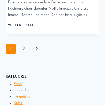
Palette von medizinischen Dienstleistungen und
Fachbereichen, darunter Notfallmedizin, Chirurgie,
Innere Medizin und mehr. Darüber hinaus gibt es…
MEDIZINISCHE
WEITERLESEN
VERSORGUNG
IM
HERZEN
VON
Seitennavigation
Nächste
1
2
BERLIN
MITTE
Seite
KATEGORIE
Food
Gesundheit
Immobilien
Kultur