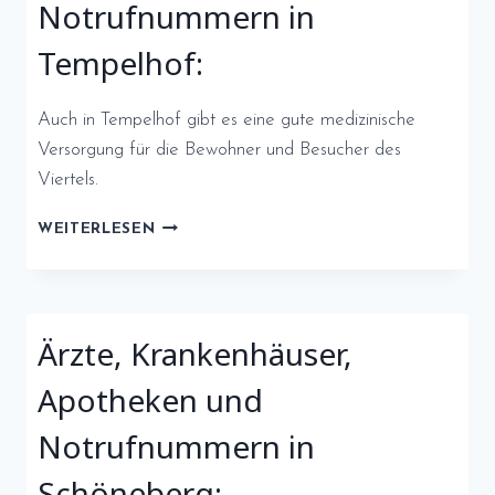
Notrufnummern in
Tempelhof:
Auch in Tempelhof gibt es eine gute medizinische
Versorgung für die Bewohner und Besucher des
Viertels.
ÄRZTE,
WEITERLESEN
KRANKENHÄUSER,
APOTHEKEN
UND
NOTRUFNUMMERN
Ärzte, Krankenhäuser,
IN
TEMPELHOF:
Apotheken und
Notrufnummern in
Schöneberg: