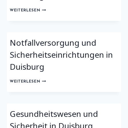
SICHERHEIT
WEITERLESEN
UND
MEDIZINISCHE
VERSORGUNG
IN
Notfallversorgung und
DUISBURG
Sicherheitseinrichtungen in
Duisburg
NOTFALLVERSORGUNG
WEITERLESEN
UND
SICHERHEITSEINRICHTUNGEN
IN
DUISBURG
Gesundheitswesen und
Sicherheit in Duisburg