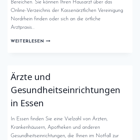
Bereichen. Sie können Ihren Hausarzt über das
Online-Verzeichnis der Kassenärztlichen Vereinigung
Nordrhein finden oder sich an die örtliche
Arztpraxis…
ÄRZTE
WEITERLESEN
UND
APOTHEKEN
IN
ESSEN:
Ärzte und
SCHNELLE
HILFE
Gesundheitseinrichtungen
IM
NOTFALL
in Essen
In Essen finden Sie eine Vielzahl von Ärzten,
Krankenhäusern, Apotheken und anderen
Gesundheitseinrichtungen, die Ihnen im Notfall zur