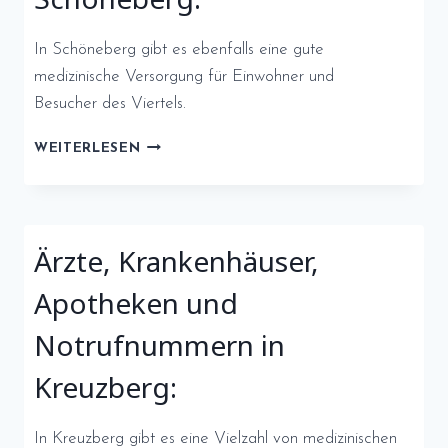
In Schöneberg gibt es ebenfalls eine gute
medizinische Versorgung für Einwohner und
Besucher des Viertels.
ÄRZTE,
WEITERLESEN
KRANKENHÄUSER,
APOTHEKEN
UND
NOTRUFNUMMERN
Ärzte, Krankenhäuser,
IN
SCHÖNEBERG:
Apotheken und
Notrufnummern in
Kreuzberg:
In Kreuzberg gibt es eine Vielzahl von medizinischen