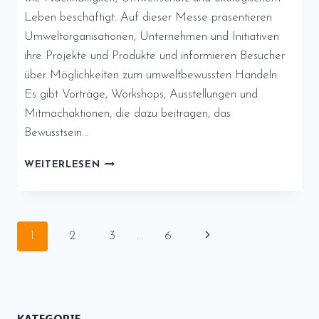
Leben beschäftigt. Auf dieser Messe präsentieren
Umweltorganisationen, Unternehmen und Initiativen
ihre Projekte und Produkte und informieren Besucher
über Möglichkeiten zum umweltbewussten Handeln.
Es gibt Vorträge, Workshops, Ausstellungen und
Mitmachaktionen, die dazu beitragen, das
Bewusstsein…
BEITRAG
WEITERLESEN
3:
UMWELTMESSE
IM
“UMWELTBILDUNGSZENTRUM
Seitennavigation
Nächste
1
2
3
…
6
BOTANISCHER
VOLKSPARK
Seite
PANKOW”