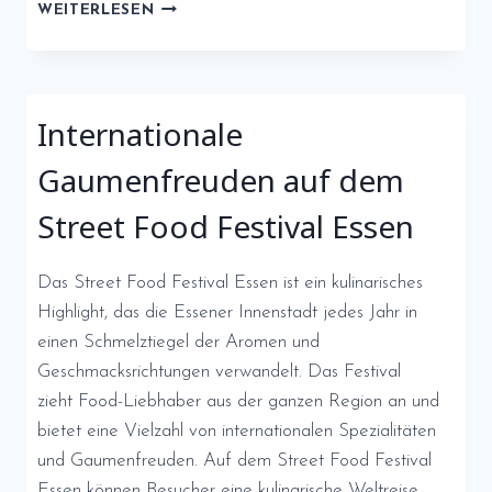
FESTLICHE
WEITERLESEN
ATMOSPHÄRE
AUF
DEM
WEIHNACHTSMARKT
Internationale
ESSEN
Gaumenfreuden auf dem
Street Food Festival Essen
Das Street Food Festival Essen ist ein kulinarisches
Highlight, das die Essener Innenstadt jedes Jahr in
einen Schmelztiegel der Aromen und
Geschmacksrichtungen verwandelt. Das Festival
zieht Food-Liebhaber aus der ganzen Region an und
bietet eine Vielzahl von internationalen Spezialitäten
und Gaumenfreuden. Auf dem Street Food Festival
Essen können Besucher eine kulinarische Weltreise