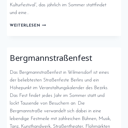
Kulturfestival”, das jährlich im Sommer stattfindet
und eine…
KULTURELLE
WEITERLESEN
VIELFALT
AUF
DER
KULTURMEILE
Bergmannstraßenfest
ESSEN
Das Bergmannstraßenfest in Wilmersdorf ist eines
der beliebtesten Straßenfeste Berlins und ein
Höhepunkt im Veranstaltungskalender des Bezirks.
Das Fest findet jedes Jahr im Sommer statt und
lockt Tausende von Besuchern an. Die
Bergmannstraße verwandelt sich dabei in eine
lebendige Festmeile mit zahlreichen Bühnen, Musik,
Tanz, Kunsthandwerk, Straßentheater, Flohmärkten