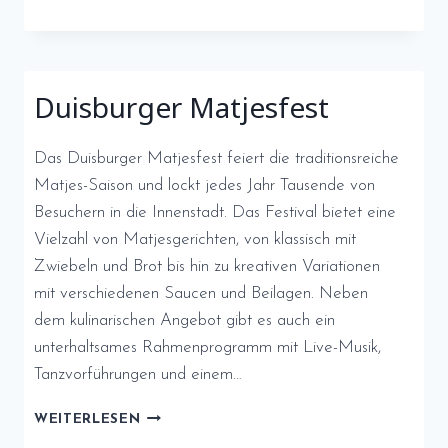
UND
MESSEN
IN
DUISBURG:
Duisburger Matjesfest
EINE
ÜBERSICHT
Das Duisburger Matjesfest feiert die traditionsreiche
Matjes-Saison und lockt jedes Jahr Tausende von
Besuchern in die Innenstadt. Das Festival bietet eine
Vielzahl von Matjesgerichten, von klassisch mit
Zwiebeln und Brot bis hin zu kreativen Variationen
mit verschiedenen Saucen und Beilagen. Neben
dem kulinarischen Angebot gibt es auch ein
unterhaltsames Rahmenprogramm mit Live-Musik,
Tanzvorführungen und einem…
DUISBURGER
WEITERLESEN
MATJESFEST