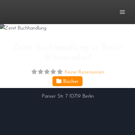
Zum
Inhalt
springen
Zenit Buchhandlung in Berlin
Wilmersdorf
Keine Rezensionen
Bücher
Pariser Str. 7
10719
Berlin