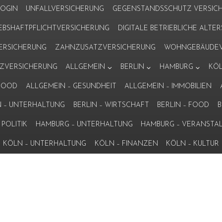
LOGIN
UNFALLVERSICHERUNG
GEGENSTANDSSCHUTZ VERSIC
IEBSHAFTPFLICHTVERSICHERUNG
DIGITALE BETRIEBLICHE ALT
VERSICHERUNG
ZAHNZUSATZVERSICHERUNG
WOHNGEBÄUDEV
ZVERSICHERUNG
ALLGEMEIN
BERLIN
HAMBURG
KÖ
 FOOD
ALLGEMEIN – GESUNDHEIT
ALLGEMEIN – IMMOBILIEN
N – UNTERHALTUNG
BERLIN – WIRTSCHAFT
BERLIN – FOOD
B
POLITIK
HAMBURG – UNTERHALTUNG
HAMBURG – VERANSTA
KÖLN – UNTERHALTUNG
KÖLN – FINANZEN
KÖLN – KULTUR