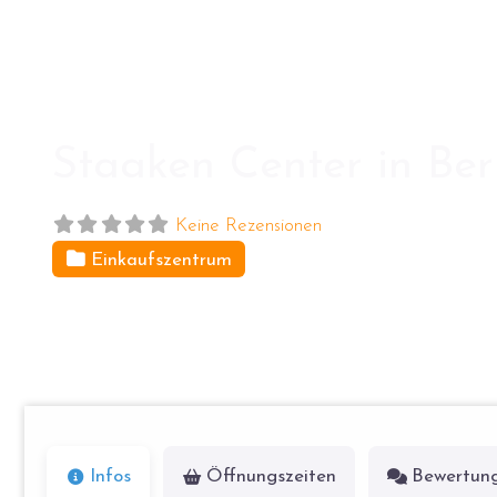
Staaken Center in Ber
Keine Rezensionen
Einkaufszentrum
Obstallee 28
13593
Berlin
Infos
Öffnungszeiten
Bewertun