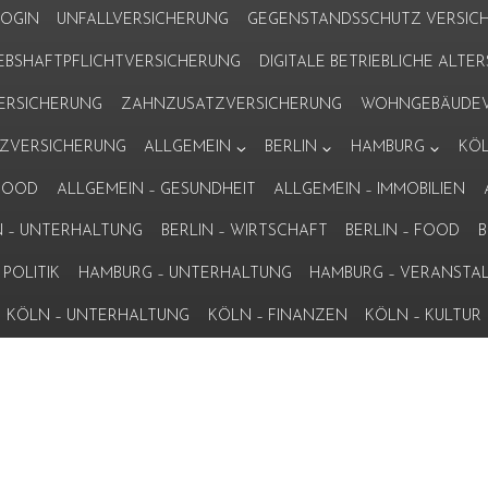
LOGIN
UNFALLVERSICHERUNG
GEGENSTANDSSCHUTZ VERSIC
IEBSHAFTPFLICHTVERSICHERUNG
DIGITALE BETRIEBLICHE ALT
VERSICHERUNG
ZAHNZUSATZVERSICHERUNG
WOHNGEBÄUDEV
ZVERSICHERUNG
ALLGEMEIN
BERLIN
HAMBURG
KÖ
 FOOD
ALLGEMEIN – GESUNDHEIT
ALLGEMEIN – IMMOBILIEN
N – UNTERHALTUNG
BERLIN – WIRTSCHAFT
BERLIN – FOOD
B
POLITIK
HAMBURG – UNTERHALTUNG
HAMBURG – VERANSTA
KÖLN – UNTERHALTUNG
KÖLN – FINANZEN
KÖLN – KULTUR