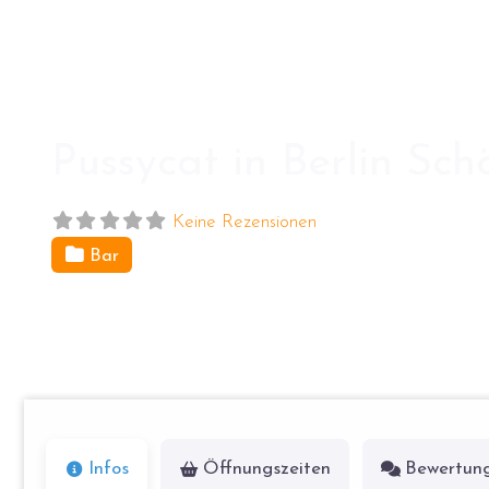
Pussycat in Berlin Sc
Keine Rezensionen
Bar
Kalckreuthstr. 7
10777
Berlin
Infos
Öffnungszeiten
Bewertun