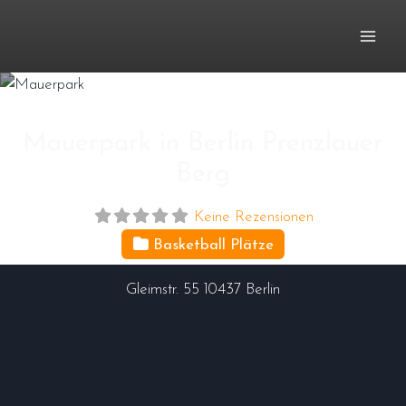
Zum
Inhalt
springen
Mauerpark in Berlin Prenzlauer
Berg
Keine Rezensionen
Basketball Plätze
Gleimstr. 55
10437
Berlin