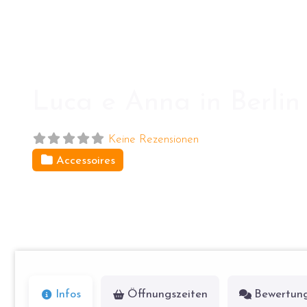
Luca e Anna in Berlin
Keine Rezensionen
Accessoires
Oranienburger Str. 16
10178
Berlin
Infos
Öffnungszeiten
Bewertun