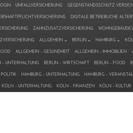
LOGIN
UNFALLVERSICHERUNG
GEGENSTANDSSCHUTZ VERSIC
IEBSHAFTPFLICHTVERSICHERUNG
DIGITALE BETRIEBLICHE ALT
VERSICHERUNG
ZAHNZUSATZVERSICHERUNG
WOHNGEBÄUDEV
ZVERSICHERUNG
ALLGEMEIN
BERLIN
HAMBURG
KÖ
 FOOD
ALLGEMEIN – GESUNDHEIT
ALLGEMEIN – IMMOBILIEN
N – UNTERHALTUNG
BERLIN – WIRTSCHAFT
BERLIN – FOOD
B
POLITIK
HAMBURG – UNTERHALTUNG
HAMBURG – VERANSTA
KÖLN – UNTERHALTUNG
KÖLN – FINANZEN
KÖLN – KULTUR