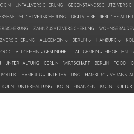
LOGIN
UNFALLVERSICHERUNG
GEGENSTANDSSCHUTZ VERSIC
IEBSHAFTPFLICHTVERSICHERUNG
DIGITALE BETRIEBLICHE ALT
VERSICHERUNG
ZAHNZUSATZVERSICHERUNG
WOHNGEBÄUDEV
ZVERSICHERUNG
ALLGEMEIN
BERLIN
HAMBURG
KÖ
 FOOD
ALLGEMEIN – GESUNDHEIT
ALLGEMEIN – IMMOBILIEN
N – UNTERHALTUNG
BERLIN – WIRTSCHAFT
BERLIN – FOOD
B
POLITIK
HAMBURG – UNTERHALTUNG
HAMBURG – VERANSTA
KÖLN – UNTERHALTUNG
KÖLN – FINANZEN
KÖLN – KULTUR