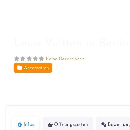
Louis Vuitton in Berl
Keine Rezensionen
Accessoires
Tauentzienstr. 21
10789
Berlin
Infos
Öffnungszeiten
Bewertun