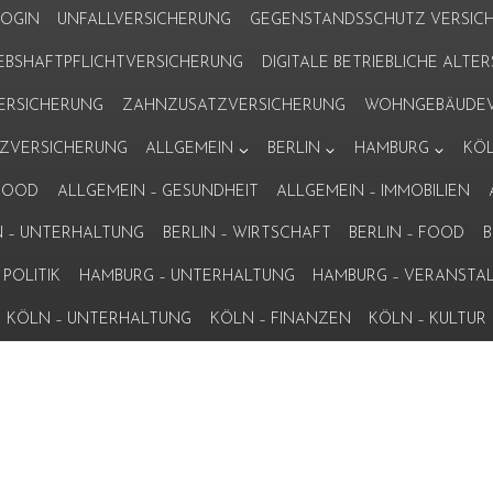
LOGIN
UNFALLVERSICHERUNG
GEGENSTANDSSCHUTZ VERSIC
IEBSHAFTPFLICHTVERSICHERUNG
DIGITALE BETRIEBLICHE ALT
VERSICHERUNG
ZAHNZUSATZVERSICHERUNG
WOHNGEBÄUDEV
ZVERSICHERUNG
ALLGEMEIN
BERLIN
HAMBURG
KÖ
 FOOD
ALLGEMEIN – GESUNDHEIT
ALLGEMEIN – IMMOBILIEN
N – UNTERHALTUNG
BERLIN – WIRTSCHAFT
BERLIN – FOOD
B
POLITIK
HAMBURG – UNTERHALTUNG
HAMBURG – VERANSTA
KÖLN – UNTERHALTUNG
KÖLN – FINANZEN
KÖLN – KULTUR