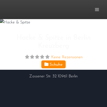
Zum
Inhalt
springen
Hacke & Spitze in Berlin
Kreuzberg
Keine Rezensionen
Schuhe
Zossener Str. 32
10961
Berlin