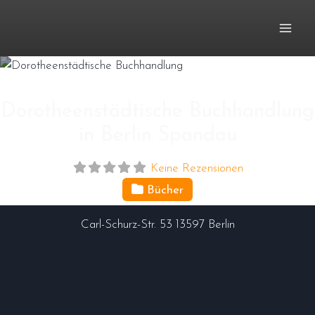
Zum
Inhalt
springen
Dorotheenstädtische Buchhandlung
in Berlin Spandau
Keine Rezensionen
Bücher
Carl-Schurz-Str. 53
13597
Berlin