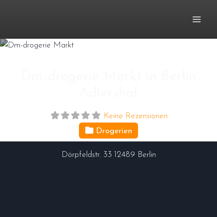
Zum
Inhalt
springen
Dm-drogerie Markt in Berlin
Adlershof
Keine Rezensionen
Drogerien
Dörpfeldstr. 33
12489
Berlin