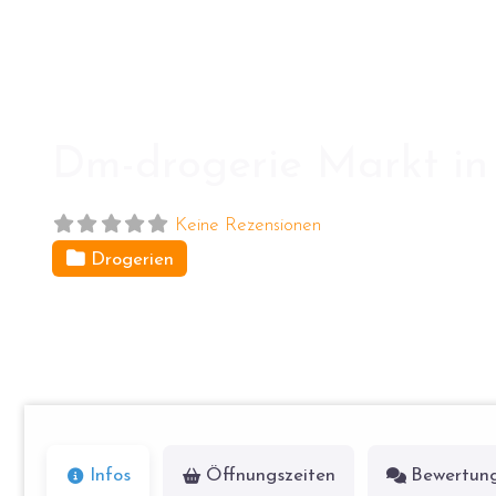
Dm-drogerie Markt in
Keine Rezensionen
Drogerien
General-Pape-Str. 1
12101
Berlin
Infos
Öffnungszeiten
Bewertun