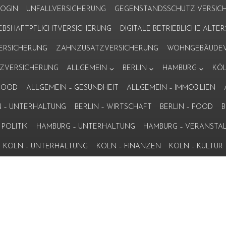
LOGIN
UNFALLVERSICHERUNG
GEGENSTANDSSCHUTZ VERSIC
IEBSHAFTPFLICHTVERSICHERUNG
DIGITALE BETRIEBLICHE ALT
VERSICHERUNG
ZAHNZUSATZVERSICHERUNG
WOHNGEBÄUDEV
ZVERSICHERUNG
ALLGEMEIN
BERLIN
HAMBURG
KÖ
 FOOD
ALLGEMEIN – GESUNDHEIT
ALLGEMEIN – IMMOBILIEN
N – UNTERHALTUNG
BERLIN – WIRTSCHAFT
BERLIN – FOOD
B
POLITIK
HAMBURG – UNTERHALTUNG
HAMBURG – VERANSTA
KÖLN – UNTERHALTUNG
KÖLN – FINANZEN
KÖLN – KULTUR