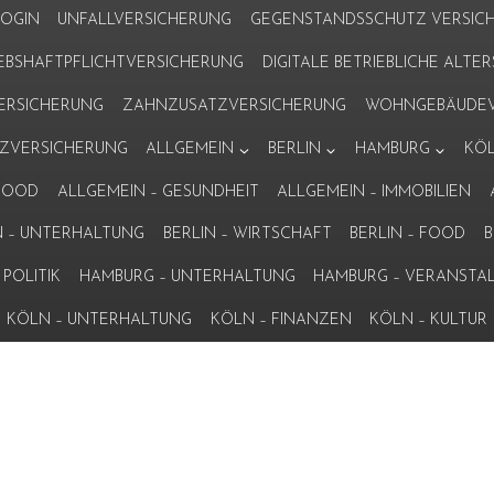
LOGIN
UNFALLVERSICHERUNG
GEGENSTANDSSCHUTZ VERSIC
IEBSHAFTPFLICHTVERSICHERUNG
DIGITALE BETRIEBLICHE ALT
VERSICHERUNG
ZAHNZUSATZVERSICHERUNG
WOHNGEBÄUDEV
ZVERSICHERUNG
ALLGEMEIN
BERLIN
HAMBURG
KÖ
 FOOD
ALLGEMEIN – GESUNDHEIT
ALLGEMEIN – IMMOBILIEN
N – UNTERHALTUNG
BERLIN – WIRTSCHAFT
BERLIN – FOOD
B
POLITIK
HAMBURG – UNTERHALTUNG
HAMBURG – VERANSTA
KÖLN – UNTERHALTUNG
KÖLN – FINANZEN
KÖLN – KULTUR