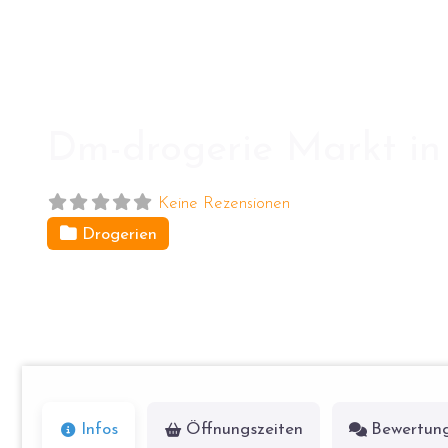
Dm-drogerie Markt in 
Keine Rezensionen
Drogerien
Ollenhauer Str. 105b
13403
Berlin
Infos
Öffnungszeiten
Bewertun