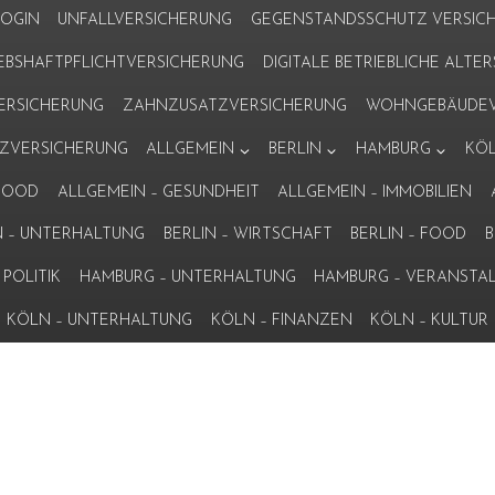
LOGIN
UNFALLVERSICHERUNG
GEGENSTANDSSCHUTZ VERSIC
IEBSHAFTPFLICHTVERSICHERUNG
DIGITALE BETRIEBLICHE ALT
VERSICHERUNG
ZAHNZUSATZVERSICHERUNG
WOHNGEBÄUDEV
ZVERSICHERUNG
ALLGEMEIN
BERLIN
HAMBURG
KÖ
 FOOD
ALLGEMEIN – GESUNDHEIT
ALLGEMEIN – IMMOBILIEN
N – UNTERHALTUNG
BERLIN – WIRTSCHAFT
BERLIN – FOOD
B
POLITIK
HAMBURG – UNTERHALTUNG
HAMBURG – VERANSTA
KÖLN – UNTERHALTUNG
KÖLN – FINANZEN
KÖLN – KULTUR