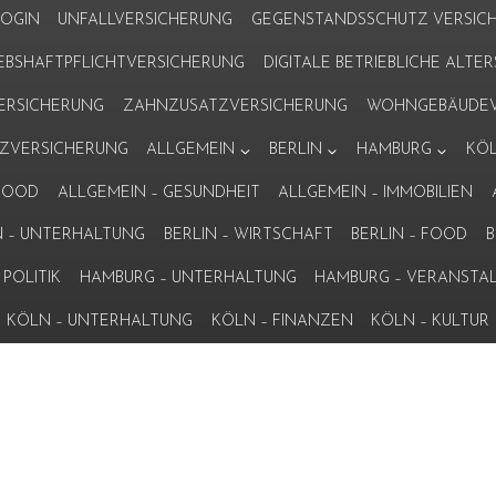
LOGIN
UNFALLVERSICHERUNG
GEGENSTANDSSCHUTZ VERSIC
IEBSHAFTPFLICHTVERSICHERUNG
DIGITALE BETRIEBLICHE ALT
VERSICHERUNG
ZAHNZUSATZVERSICHERUNG
WOHNGEBÄUDEV
ZVERSICHERUNG
ALLGEMEIN
BERLIN
HAMBURG
KÖ
 FOOD
ALLGEMEIN – GESUNDHEIT
ALLGEMEIN – IMMOBILIEN
N – UNTERHALTUNG
BERLIN – WIRTSCHAFT
BERLIN – FOOD
B
POLITIK
HAMBURG – UNTERHALTUNG
HAMBURG – VERANSTA
KÖLN – UNTERHALTUNG
KÖLN – FINANZEN
KÖLN – KULTUR