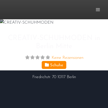
Zum
Inhalt
springen
CREATIV-SCHUHMODEN in
Berlin Mitte
Keine Rezensionen
Schuhe
Friedrichstr. 70
10117
Berlin