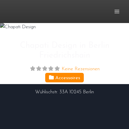
Zum
Inhalt
springen
Chapati Design in Berlin
Friedrichshain
Keine Rezensionen
Accessoires
Wühlischstr. 33A
10245
Berlin