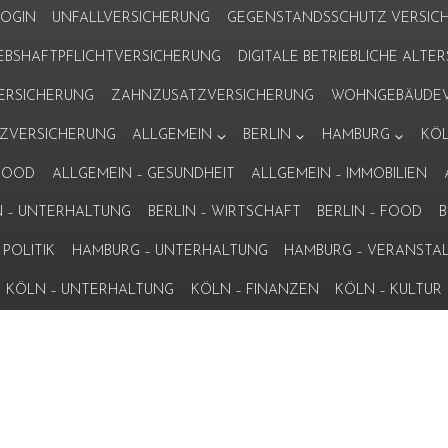
LOGIN
UNFALLVERSICHERUNG
GEGENSTANDSSCHUTZ VERSIC
IEBSHAFTPFLICHTVERSICHERUNG
DIGITALE BETRIEBLICHE ALT
VERSICHERUNG
ZAHNZUSATZVERSICHERUNG
WOHNGEBÄUDEV
ZVERSICHERUNG
ALLGEMEIN
BERLIN
HAMBURG
KÖ
 FOOD
ALLGEMEIN – GESUNDHEIT
ALLGEMEIN – IMMOBILIEN
N – UNTERHALTUNG
BERLIN – WIRTSCHAFT
BERLIN – FOOD
B
POLITIK
HAMBURG – UNTERHALTUNG
HAMBURG – VERANSTA
KÖLN – UNTERHALTUNG
KÖLN – FINANZEN
KÖLN – KULTUR