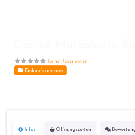
Carrée Marzahn in Be
Keine Rezensionen
Einkaufszentrum
Jan-Petersen-Str. 14
12679
Berlin
Infos
Öffnungszeiten
Bewertun