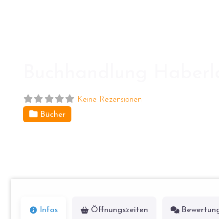
Buchhandlung Haberla
Keine Rezensionen
Bücher
Zeltinger Platz 15
13465
Berlin
Infos
Öffnungszeiten
Bewertun