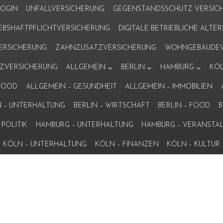
LOGIN
UNFALLVERSICHERUNG
GEGENSTANDSSCHUTZ VERSIC
IEBSHAFTPFLICHTVERSICHERUNG
DIGITALE BETRIEBLICHE ALT
VERSICHERUNG
ZAHNZUSATZVERSICHERUNG
WOHNGEBÄUDEV
ZVERSICHERUNG
ALLGEMEIN
BERLIN
HAMBURG
KÖ
 FOOD
ALLGEMEIN – GESUNDHEIT
ALLGEMEIN – IMMOBILIEN
N – UNTERHALTUNG
BERLIN – WIRTSCHAFT
BERLIN – FOOD
B
POLITIK
HAMBURG – UNTERHALTUNG
HAMBURG – VERANSTA
KÖLN – UNTERHALTUNG
KÖLN – FINANZEN
KÖLN – KULTUR