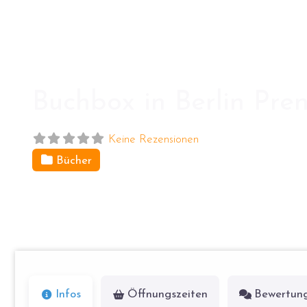
Buchbox in Berlin Pre
Keine Rezensionen
Bücher
Greifswalder Str. 33
10405
Berlin
Infos
Öffnungszeiten
Bewertun