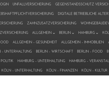
LOGIN
UNFALLVERSICHERUNG
GEGENSTANDSSCHUTZ VERSIC
IEBSHAFTPFLICHTVERSICHERUNG
DIGITALE BETRIEBLICHE ALT
VERSICHERUNG
ZAHNZUSATZVERSICHERUNG
WOHNGEBÄUDEV
ZVERSICHERUNG
ALLGEMEIN
BERLIN
HAMBURG
KÖ
 FOOD
ALLGEMEIN – GESUNDHEIT
ALLGEMEIN – IMMOBILIEN
N – UNTERHALTUNG
BERLIN – WIRTSCHAFT
BERLIN – FOOD
B
POLITIK
HAMBURG – UNTERHALTUNG
HAMBURG – VERANSTA
KÖLN – UNTERHALTUNG
KÖLN – FINANZEN
KÖLN – KULTUR