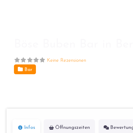
Böse Buben Bar in Ber
Keine Rezensionen
Bar
Marienstr. 18
10117
Berlin
Infos
Öffnungszeiten
Bewertun