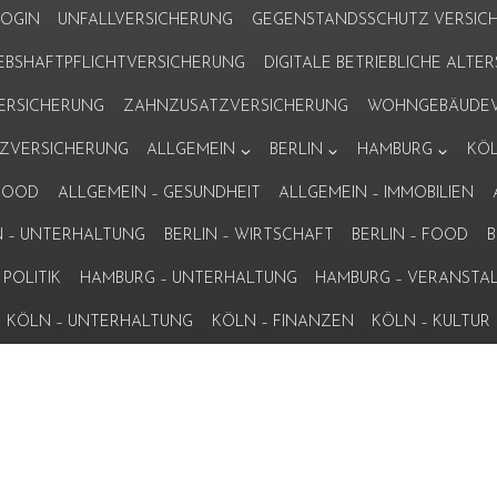
LOGIN
UNFALLVERSICHERUNG
GEGENSTANDSSCHUTZ VERSIC
IEBSHAFTPFLICHTVERSICHERUNG
DIGITALE BETRIEBLICHE ALT
VERSICHERUNG
ZAHNZUSATZVERSICHERUNG
WOHNGEBÄUDEV
ZVERSICHERUNG
ALLGEMEIN
BERLIN
HAMBURG
KÖ
 FOOD
ALLGEMEIN – GESUNDHEIT
ALLGEMEIN – IMMOBILIEN
N – UNTERHALTUNG
BERLIN – WIRTSCHAFT
BERLIN – FOOD
B
POLITIK
HAMBURG – UNTERHALTUNG
HAMBURG – VERANSTA
KÖLN – UNTERHALTUNG
KÖLN – FINANZEN
KÖLN – KULTUR