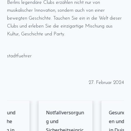
Berlins legendäre Clubs erzählen nicht nur von
musikalischer Innovation, sondern auch von einer
bewegten Geschichte. Tauchen Sie ein in die Welt dieser
Clubs und erleben Sie die einzigartige Mischung aus
Kultur, Geschichte und Party.
stadtfuehrer
27. Februar 2024
eit und
Notfallversorgun
Gesundhe
ische
g und
en und Sic
ung in
Sicherheitseinric
in Duisbu