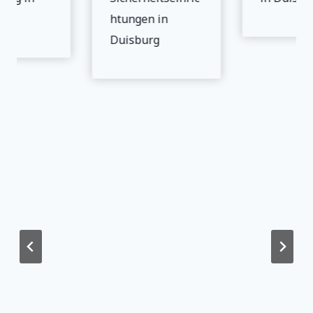
rg
htungen in
Duisburg