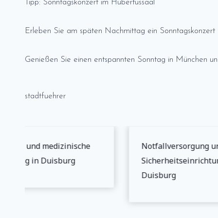
Tipp: Sonntagskonzert im Hubertussaal
Erleben Sie am späten Nachmittag ein Sonntagskonzert 
Genießen Sie einen entspannten Sonntag in München und 
stadtfuehrer
erheit und medizinische
Notfallversorgung un
orgung in Duisburg
Sicherheitseinrichtun
Duisburg