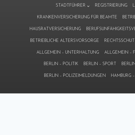
Zum
STADTFÜHRER
REGISTRIERUNG
Inhalt
KRANKENVERSICHERUNG FÜR BEAMTE
BETR
springen
HAUSRATVERSICHERUNG
BERUFSUNFÄHIGKEITS
BETRIEBLICHE ALTERSVORSORGE
RECHTSSCHUT
ALLGEMEIN – UNTERHALTUNG
ALLGEMEIN –
BERLIN – POLITIK
BERLIN – SPORT
BERLI
BERLIN – POLIZEIMELDUNGEN
HAMBURG – 