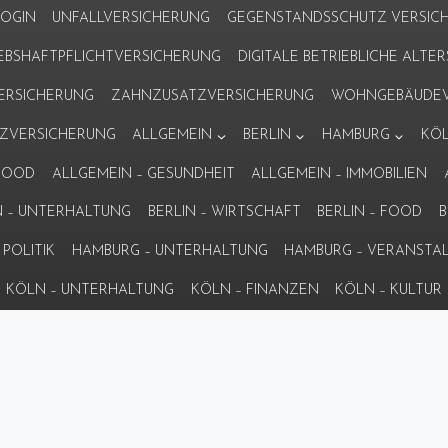
LOGIN
UNFALLVERSICHERUNG
GEGENSTANDSSCHUTZ VERSIC
IEBSHAFTPFLICHTVERSICHERUNG
DIGITALE BETRIEBLICHE ALT
VERSICHERUNG
ZAHNZUSATZVERSICHERUNG
WOHNGEBÄUDEV
ZVERSICHERUNG
ALLGEMEIN
BERLIN
HAMBURG
KÖ
 FOOD
ALLGEMEIN – GESUNDHEIT
ALLGEMEIN – IMMOBILIEN
N – UNTERHALTUNG
BERLIN – WIRTSCHAFT
BERLIN – FOOD
B
POLITIK
HAMBURG – UNTERHALTUNG
HAMBURG – VERANSTA
KÖLN – UNTERHALTUNG
KÖLN – FINANZEN
KÖLN – KULTUR