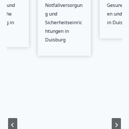
eit und
Notfallversorgun
Gesundhei
ische
g und
en und Sic
ung in
Sicherheitseinric
in Duisbu
g
htungen in
Duisburg