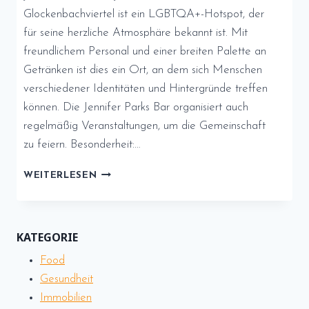
Glockenbachviertel ist ein LGBTQA+-Hotspot, der
für seine herzliche Atmosphäre bekannt ist. Mit
freundlichem Personal und einer breiten Palette an
Getränken ist dies ein Ort, an dem sich Menschen
verschiedener Identitäten und Hintergründe treffen
können. Die Jennifer Parks Bar organisiert auch
regelmäßig Veranstaltungen, um die Gemeinschaft
zu feiern. Besonderheit:…
MÜNCHENS
WEITERLESEN
PRIDE:
LGBTQ+-
FREUNDLICHE
BARS
KATEGORIE
UND
Food
CAFÉS
Gesundheit
Immobilien