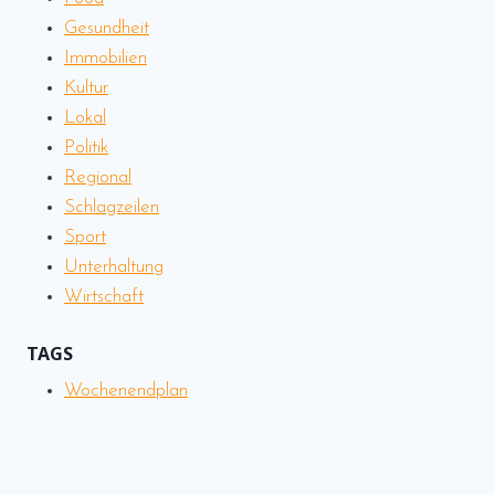
PLAN
Gesundheit
VOLLER
Immobilien
ERLEBNISSE
Kultur
Lokal
Politik
Regional
Schlagzeilen
Sport
Unterhaltung
Wirtschaft
TAGS
Wochenendplan