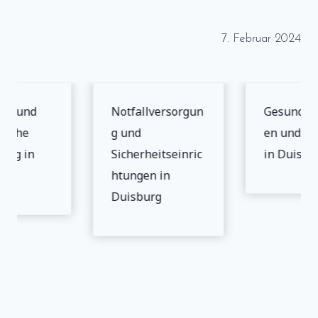
7. Februar 2024
eit und
Notfallversorgun
Gesundhei
ische
g und
en und Sic
ung in
Sicherheitseinric
in Duisbu
g
htungen in
Duisburg