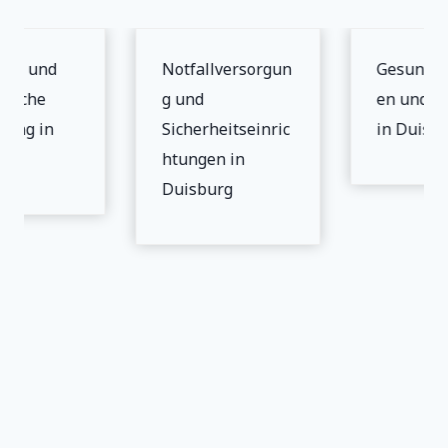
eit und
Notfallversorgun
Gesundhe
nische
g und
en und Si
gung in
Sicherheitseinric
in Duisbu
rg
htungen in
Duisburg