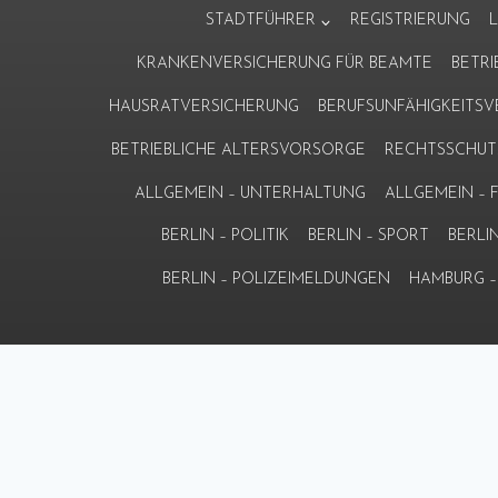
Zum
STADTFÜHRER
REGISTRIERUNG
Inhalt
KRANKENVERSICHERUNG FÜR BEAMTE
BETR
springen
HAUSRATVERSICHERUNG
BERUFSUNFÄHIGKEITS
BETRIEBLICHE ALTERSVORSORGE
RECHTSSCHUT
ALLGEMEIN – UNTERHALTUNG
ALLGEMEIN –
BERLIN – POLITIK
BERLIN – SPORT
BERLI
BERLIN – POLIZEIMELDUNGEN
HAMBURG – 