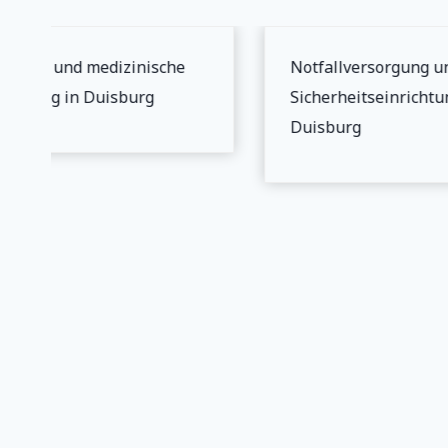
erheit und medizinische
Notfallversorgung un
orgung in Duisburg
Sicherheitseinrichtun
Duisburg