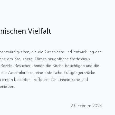
nischen Vielfalt
ehenswürdigkeiten, die die Geschichte und Entwicklung des
 Kirche am Kreuzberg. Dieses neugotische Gotteshaus
Bezirks. Besucher können die Kirche besichtigen und die
t die Admiralbrücke, eine historische Fußgängerbrücke
u einem beliebten Treffpunkt für Einheimische und
enießen.
23. Februar 2024