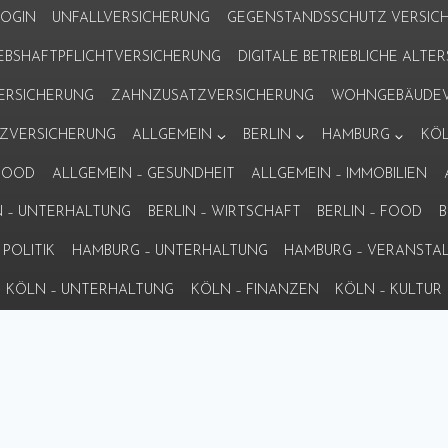
LOGIN
UNFALLVERSICHERUNG
GEGENSTANDSSCHUTZ VERSIC
IEBSHAFTPFLICHTVERSICHERUNG
DIGITALE BETRIEBLICHE ALT
VERSICHERUNG
ZAHNZUSATZVERSICHERUNG
WOHNGEBÄUDEV
ZVERSICHERUNG
ALLGEMEIN
BERLIN
HAMBURG
KÖ
 FOOD
ALLGEMEIN – GESUNDHEIT
ALLGEMEIN – IMMOBILIEN
N – UNTERHALTUNG
BERLIN – WIRTSCHAFT
BERLIN – FOOD
B
POLITIK
HAMBURG – UNTERHALTUNG
HAMBURG – VERANSTA
KÖLN – UNTERHALTUNG
KÖLN – FINANZEN
KÖLN – KULTUR