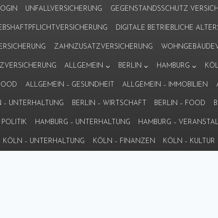
LOGIN
UNFALLVERSICHERUNG
GEGENSTANDSSCHUTZ VERSIC
IEBSHAFTPFLICHTVERSICHERUNG
DIGITALE BETRIEBLICHE ALT
VERSICHERUNG
ZAHNZUSATZVERSICHERUNG
WOHNGEBÄUDEV
ZVERSICHERUNG
ALLGEMEIN
BERLIN
HAMBURG
KÖ
 FOOD
ALLGEMEIN – GESUNDHEIT
ALLGEMEIN – IMMOBILIEN
N – UNTERHALTUNG
BERLIN – WIRTSCHAFT
BERLIN – FOOD
B
POLITIK
HAMBURG – UNTERHALTUNG
HAMBURG – VERANSTA
KÖLN – UNTERHALTUNG
KÖLN – FINANZEN
KÖLN – KULTUR