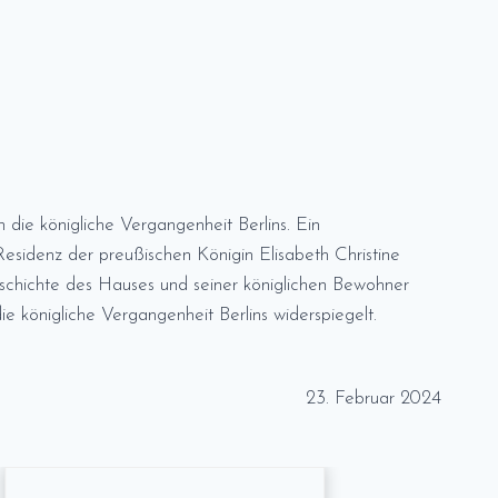
n die königliche Vergangenheit Berlins. Ein
esidenz der preußischen Königin Elisabeth Christine
schichte des Hauses und seiner königlichen Bewohner
e königliche Vergangenheit Berlins widerspiegelt.
23. Februar 2024