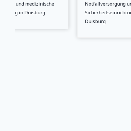
erheit und medizinische
Notfallversorgung un
orgung in Duisburg
Sicherheitseinrichtun
Duisburg