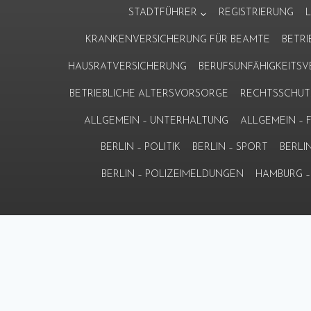
Zum
STADTFÜHRER
REGISTRIERUNG
Inhalt
KRANKENVERSICHERUNG FÜR BEAMTE
BETR
springen
HAUSRATVERSICHERUNG
BERUFSUNFÄHIGKEITS
BETRIEBLICHE ALTERSVORSORGE
RECHTSSCHUT
ALLGEMEIN – UNTERHALTUNG
ALLGEMEIN –
BERLIN – POLITIK
BERLIN – SPORT
BERLI
BERLIN – POLIZEIMELDUNGEN
HAMBURG – 