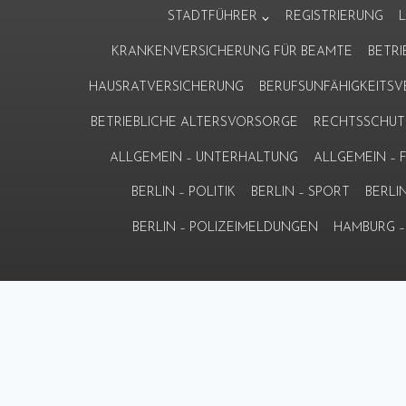
Zum
STADTFÜHRER
REGISTRIERUNG
Inhalt
KRANKENVERSICHERUNG FÜR BEAMTE
BETR
springen
HAUSRATVERSICHERUNG
BERUFSUNFÄHIGKEITS
BETRIEBLICHE ALTERSVORSORGE
RECHTSSCHUT
ALLGEMEIN – UNTERHALTUNG
ALLGEMEIN –
BERLIN – POLITIK
BERLIN – SPORT
BERLI
BERLIN – POLIZEIMELDUNGEN
HAMBURG – 