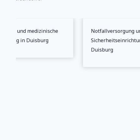
erheit und medizinische
Notfallversorgung un
orgung in Duisburg
Sicherheitseinrichtun
Duisburg