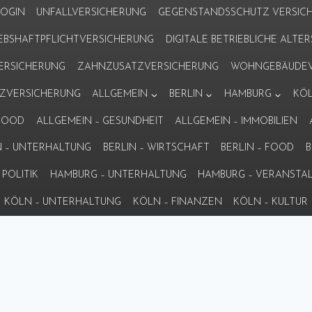
LOGIN
UNFALLVERSICHERUNG
GEGENSTANDSSCHUTZ VERSIC
IEBSHAFTPFLICHTVERSICHERUNG
DIGITALE BETRIEBLICHE ALT
VERSICHERUNG
ZAHNZUSATZVERSICHERUNG
WOHNGEBÄUDEV
ZVERSICHERUNG
ALLGEMEIN
BERLIN
HAMBURG
KÖ
 FOOD
ALLGEMEIN – GESUNDHEIT
ALLGEMEIN – IMMOBILIEN
N – UNTERHALTUNG
BERLIN – WIRTSCHAFT
BERLIN – FOOD
B
POLITIK
HAMBURG – UNTERHALTUNG
HAMBURG – VERANSTA
KÖLN – UNTERHALTUNG
KÖLN – FINANZEN
KÖLN – KULTUR