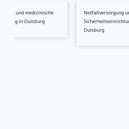
erheit und medizinische
Notfallversorgung un
orgung in Duisburg
Sicherheitseinrichtun
Duisburg