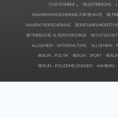
Zum
STADTFÜHRER
REGISTRIERUNG
Inhalt
KRANKENVERSICHERUNG FÜR BEAMTE
BETR
springen
HAUSRATVERSICHERUNG
BERUFSUNFÄHIGKEITS
BETRIEBLICHE ALTERSVORSORGE
RECHTSSCHUT
ALLGEMEIN – UNTERHALTUNG
ALLGEMEIN –
BERLIN – POLITIK
BERLIN – SPORT
BERLI
BERLIN – POLIZEIMELDUNGEN
HAMBURG – 