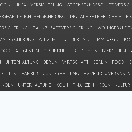
LOGIN
UNFALLVERSICHERUNG
GEGENSTANDSSCHUTZ VERSIC
IEBSHAFTPFLICHTVERSICHERUNG
DIGITALE BETRIEBLICHE ALT
VERSICHERUNG
ZAHNZUSATZVERSICHERUNG
WOHNGEBÄUDEV
ZVERSICHERUNG
ALLGEMEIN
BERLIN
HAMBURG
KÖ
 FOOD
ALLGEMEIN – GESUNDHEIT
ALLGEMEIN – IMMOBILIEN
N – UNTERHALTUNG
BERLIN – WIRTSCHAFT
BERLIN – FOOD
B
POLITIK
HAMBURG – UNTERHALTUNG
HAMBURG – VERANSTA
KÖLN – UNTERHALTUNG
KÖLN – FINANZEN
KÖLN – KULTUR