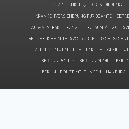
Zum
STADTFÜHRER
REGISTRIERUNG
Inhalt
KRANKENVERSICHERUNG FÜR BEAMTE
BETR
springen
HAUSRATVERSICHERUNG
BERUFSUNFÄHIGKEITS
BETRIEBLICHE ALTERSVORSORGE
RECHTSSCHUT
ALLGEMEIN – UNTERHALTUNG
ALLGEMEIN –
BERLIN – POLITIK
BERLIN – SPORT
BERLI
BERLIN – POLIZEIMELDUNGEN
HAMBURG – 