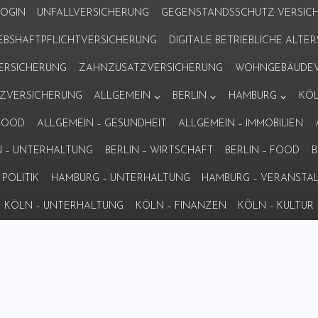
LOGIN
UNFALLVERSICHERUNG
GEGENSTANDSSCHUTZ VERSIC
IEBSHAFTPFLICHTVERSICHERUNG
DIGITALE BETRIEBLICHE ALT
VERSICHERUNG
ZAHNZUSATZVERSICHERUNG
WOHNGEBÄUDEV
ZVERSICHERUNG
ALLGEMEIN
BERLIN
HAMBURG
KÖ
 FOOD
ALLGEMEIN – GESUNDHEIT
ALLGEMEIN – IMMOBILIEN
N – UNTERHALTUNG
BERLIN – WIRTSCHAFT
BERLIN – FOOD
B
POLITIK
HAMBURG – UNTERHALTUNG
HAMBURG – VERANSTA
KÖLN – UNTERHALTUNG
KÖLN – FINANZEN
KÖLN – KULTUR