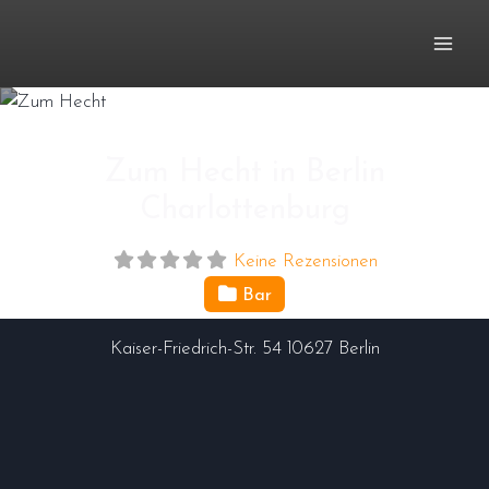
Zum
Inhalt
springen
Zum Hecht in Berlin
Charlottenburg
Keine Rezensionen
Bar
Kaiser-Friedrich-Str. 54
10627
Berlin