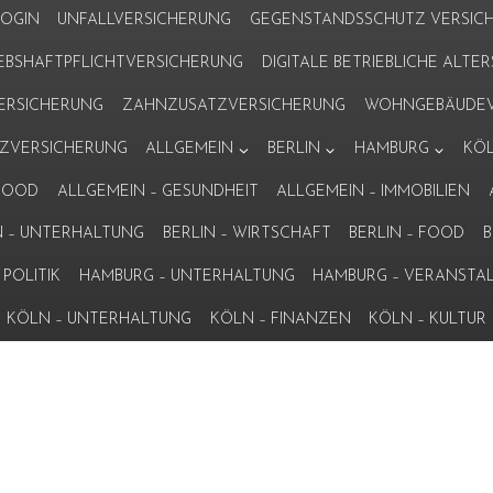
LOGIN
UNFALLVERSICHERUNG
GEGENSTANDSSCHUTZ VERSIC
IEBSHAFTPFLICHTVERSICHERUNG
DIGITALE BETRIEBLICHE ALT
VERSICHERUNG
ZAHNZUSATZVERSICHERUNG
WOHNGEBÄUDEV
ZVERSICHERUNG
ALLGEMEIN
BERLIN
HAMBURG
KÖ
 FOOD
ALLGEMEIN – GESUNDHEIT
ALLGEMEIN – IMMOBILIEN
N – UNTERHALTUNG
BERLIN – WIRTSCHAFT
BERLIN – FOOD
B
POLITIK
HAMBURG – UNTERHALTUNG
HAMBURG – VERANSTA
KÖLN – UNTERHALTUNG
KÖLN – FINANZEN
KÖLN – KULTUR