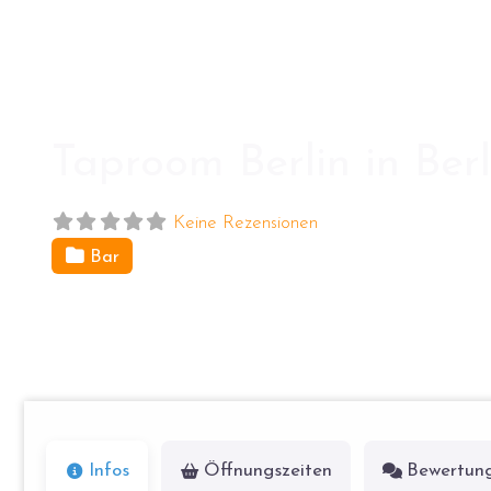
Taproom Berlin in Berl
Keine Rezensionen
Bar
Weinbergsweg 5
10119
Berlin
Infos
Öffnungszeiten
Bewertun