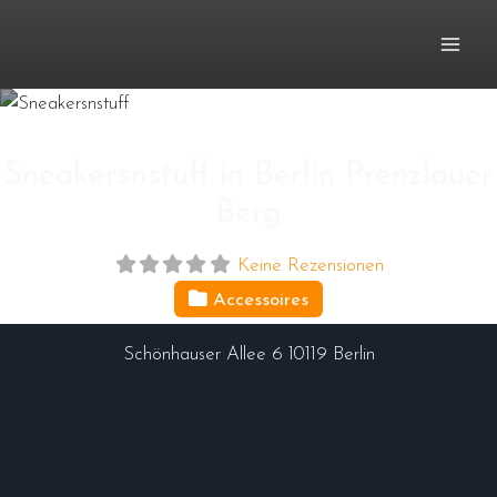
Zum
Inhalt
springen
Sneakersnstuff in Berlin Prenzlauer
Berg
Keine Rezensionen
Accessoires
Schönhauser Allee 6
10119
Berlin