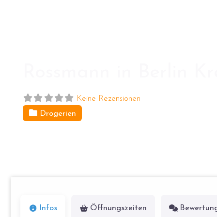
Rossmann in Berlin K
Keine Rezensionen
Drogerien
Kottbusser Damm 20
10967
Berlin
Infos
Öffnungszeiten
Bewertun