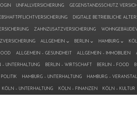
LOGIN
UNFALLVERSICHERUNG
GEGENSTANDSSCHUTZ VERSIC
IEBSHAFTPFLICHTVERSICHERUNG
DIGITALE BETRIEBLICHE ALT
VERSICHERUNG
ZAHNZUSATZVERSICHERUNG
WOHNGEBÄUDEV
ZVERSICHERUNG
ALLGEMEIN
BERLIN
HAMBURG
KÖ
 FOOD
ALLGEMEIN – GESUNDHEIT
ALLGEMEIN – IMMOBILIEN
N – UNTERHALTUNG
BERLIN – WIRTSCHAFT
BERLIN – FOOD
B
POLITIK
HAMBURG – UNTERHALTUNG
HAMBURG – VERANSTA
KÖLN – UNTERHALTUNG
KÖLN – FINANZEN
KÖLN – KULTUR