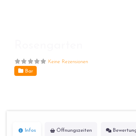
Rosengarten
Keine Rezensionen
Bar
im Weinbergspark gegenüber der Hausnummer 13
10119
B
Infos
Öffnungszeiten
Bewertun