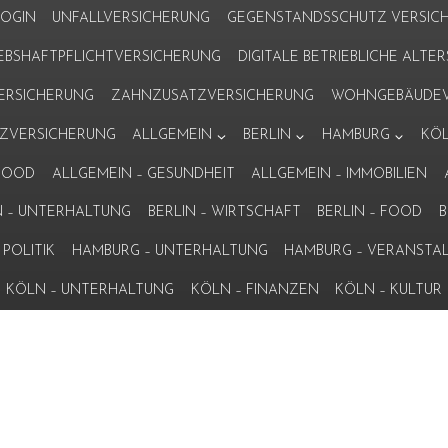
LOGIN
UNFALLVERSICHERUNG
GEGENSTANDSSCHUTZ VERSIC
IEBSHAFTPFLICHTVERSICHERUNG
DIGITALE BETRIEBLICHE ALT
VERSICHERUNG
ZAHNZUSATZVERSICHERUNG
WOHNGEBÄUDEV
ZVERSICHERUNG
ALLGEMEIN
BERLIN
HAMBURG
KÖ
 FOOD
ALLGEMEIN – GESUNDHEIT
ALLGEMEIN – IMMOBILIEN
N – UNTERHALTUNG
BERLIN – WIRTSCHAFT
BERLIN – FOOD
B
POLITIK
HAMBURG – UNTERHALTUNG
HAMBURG – VERANSTA
KÖLN – UNTERHALTUNG
KÖLN – FINANZEN
KÖLN – KULTUR