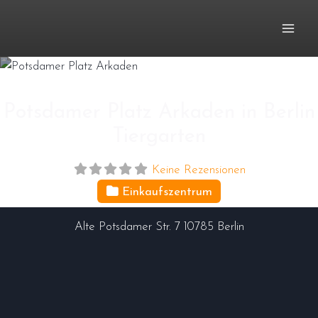
Zum
Inhalt
springen
Potsdamer Platz Arkaden in Berlin
Tiergarten
Keine Rezensionen
Einkaufszentrum
Alte Potsdamer Str. 7
10785
Berlin