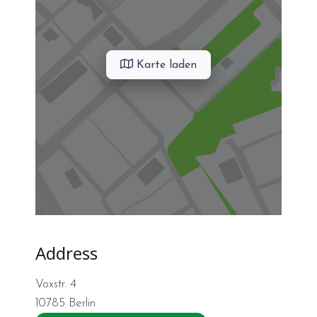
Karte laden
Address
Voxstr. 4
10785
Berlin