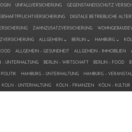
LOGIN
UNFALLVERSICHERUNG
GEGENSTANDSSCHUTZ VERSIC
IEBSHAFTPFLICHTVERSICHERUNG
DIGITALE BETRIEBLICHE ALT
VERSICHERUNG
ZAHNZUSATZVERSICHERUNG
WOHNGEBÄUDEV
ZVERSICHERUNG
ALLGEMEIN
BERLIN
HAMBURG
KÖ
 FOOD
ALLGEMEIN – GESUNDHEIT
ALLGEMEIN – IMMOBILIEN
N – UNTERHALTUNG
BERLIN – WIRTSCHAFT
BERLIN – FOOD
B
POLITIK
HAMBURG – UNTERHALTUNG
HAMBURG – VERANSTA
KÖLN – UNTERHALTUNG
KÖLN – FINANZEN
KÖLN – KULTUR