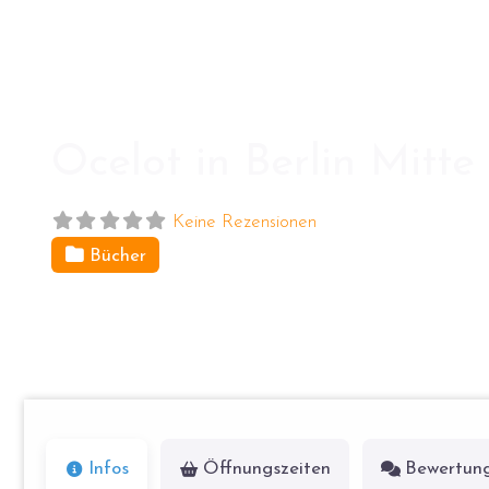
Ocelot in Berlin Mitte
Keine Rezensionen
Bücher
Brunnenstr. 181
10119
Berlin
Infos
Öffnungszeiten
Bewertun