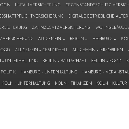
LOGIN
UNFALLVERSICHERUNG
GEGENSTANDSSCHUTZ VERSIC
IEBSHAFTPFLICHTVERSICHERUNG
DIGITALE BETRIEBLICHE ALT
VERSICHERUNG
ZAHNZUSATZVERSICHERUNG
WOHNGEBÄUDEV
ZVERSICHERUNG
ALLGEMEIN
BERLIN
HAMBURG
KÖ
 FOOD
ALLGEMEIN – GESUNDHEIT
ALLGEMEIN – IMMOBILIEN
N – UNTERHALTUNG
BERLIN – WIRTSCHAFT
BERLIN – FOOD
B
POLITIK
HAMBURG – UNTERHALTUNG
HAMBURG – VERANSTA
KÖLN – UNTERHALTUNG
KÖLN – FINANZEN
KÖLN – KULTUR