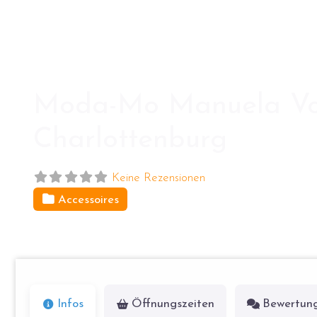
Moda-Mo Manuela Vob
Charlottenburg
Keine Rezensionen
Accessoires
Giesebrechtstr. 17
10629
Berlin
Infos
Öffnungszeiten
Bewertun