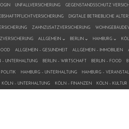
LOGIN
UNFALLVERSICHERUNG
GEGENSTANDSSCHUTZ VERSIC
IEBSHAFTPFLICHTVERSICHERUNG
DIGITALE BETRIEBLICHE ALT
VERSICHERUNG
ZAHNZUSATZVERSICHERUNG
WOHNGEBÄUDEV
ZVERSICHERUNG
ALLGEMEIN
BERLIN
HAMBURG
KÖ
 FOOD
ALLGEMEIN – GESUNDHEIT
ALLGEMEIN – IMMOBILIEN
N – UNTERHALTUNG
BERLIN – WIRTSCHAFT
BERLIN – FOOD
B
POLITIK
HAMBURG – UNTERHALTUNG
HAMBURG – VERANSTA
KÖLN – UNTERHALTUNG
KÖLN – FINANZEN
KÖLN – KULTUR