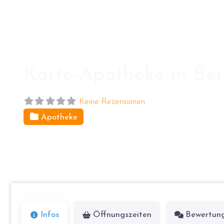
Körte-Apotheke in Ber
Keine Rezensionen
Apotheke
Grimmstr. 17
10967
Berlin
Infos
Öffnungszeiten
Bewertun