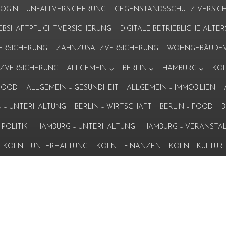
LOGIN
UNFALLVERSICHERUNG
GEGENSTANDSSCHUTZ VERSIC
IEBSHAFTPFLICHTVERSICHERUNG
DIGITALE BETRIEBLICHE ALT
VERSICHERUNG
ZAHNZUSATZVERSICHERUNG
WOHNGEBÄUDEV
ZVERSICHERUNG
ALLGEMEIN
BERLIN
HAMBURG
KÖ
 FOOD
ALLGEMEIN – GESUNDHEIT
ALLGEMEIN – IMMOBILIEN
N – UNTERHALTUNG
BERLIN – WIRTSCHAFT
BERLIN – FOOD
B
POLITIK
HAMBURG – UNTERHALTUNG
HAMBURG – VERANSTA
KÖLN – UNTERHALTUNG
KÖLN – FINANZEN
KÖLN – KULTUR