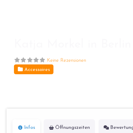
Katja Morkel in Berli
Keine Rezensionen
Accessoires
Choriner Str. 41
10435
Berlin
Infos
Öffnungszeiten
Bewertun