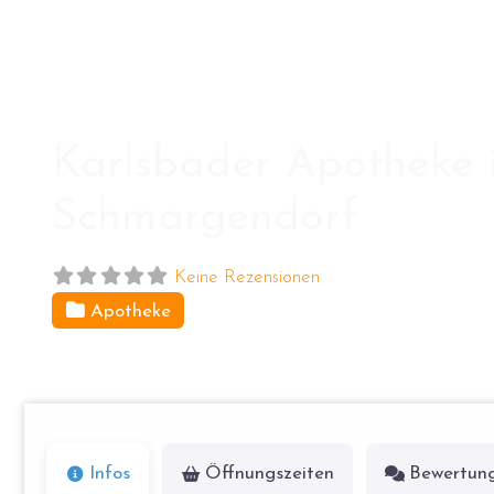
Karlsbader Apotheke i
Schmargendorf
Keine Rezensionen
Apotheke
Karlsbader Str. 18
14193
Berlin
Infos
Öffnungszeiten
Bewertun