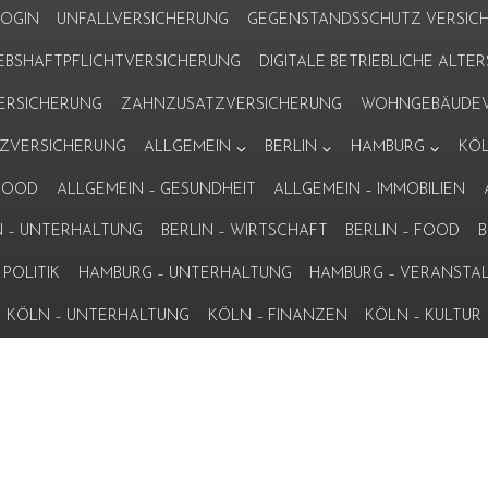
LOGIN
UNFALLVERSICHERUNG
GEGENSTANDSSCHUTZ VERSIC
IEBSHAFTPFLICHTVERSICHERUNG
DIGITALE BETRIEBLICHE ALT
VERSICHERUNG
ZAHNZUSATZVERSICHERUNG
WOHNGEBÄUDEV
ZVERSICHERUNG
ALLGEMEIN
BERLIN
HAMBURG
KÖ
 FOOD
ALLGEMEIN – GESUNDHEIT
ALLGEMEIN – IMMOBILIEN
N – UNTERHALTUNG
BERLIN – WIRTSCHAFT
BERLIN – FOOD
B
POLITIK
HAMBURG – UNTERHALTUNG
HAMBURG – VERANSTA
KÖLN – UNTERHALTUNG
KÖLN – FINANZEN
KÖLN – KULTUR