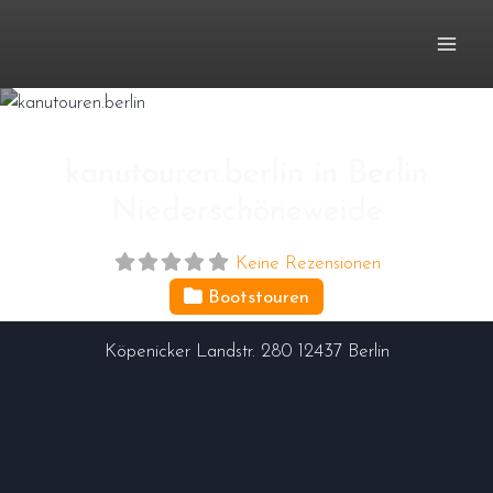
Zum
Inhalt
springen
kanutouren.berlin in Berlin
Niederschöneweide
Keine Rezensionen
Bootstouren
Köpenicker Landstr. 280
12437
Berlin